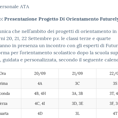
personale ATA
o
: Presentazione Progetto Di Orientamento Futurel
nica che nell’ambito dei progetti di orientamento in 
rni 20, 21, 22 Settembre p.v. le classi terze e quarte
anno in presenza un incontro con gli esperti di Futur
orma per l’orientamento scolastico dopo la scuola sup
e, guidata e personalizzata, secondo il seguente calen
Ora
20/09
21/09
22/
rima
4A
3C
3S
conda
4B, 4H
3A, 3B
3T, 
erza
4C, 4I
3D, 3E
3F, 
uarta
4D
3L
4T