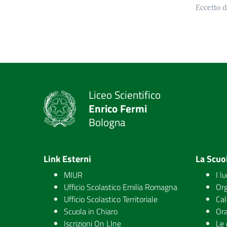
Eccetto d
Liceo Scientifico
Enrico Fermi
Bologna
Link Esterni
La Scuo
MIUR
I l
Ufficio Scolastico Emilia Romagna
Org
Ufficio Scolastico Territoriale
Cal
Scuola in Chiaro
Ora
Iscrizioni On LIne
Le 