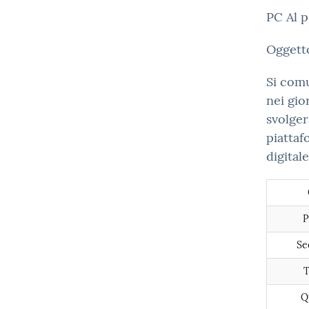
PC Al 
Oggett
Si comu
nei gio
svolger
piattaf
digital
P
Se
T
Q