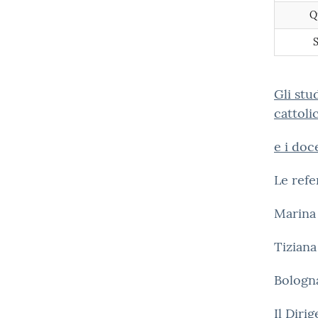
Q
S
Gli stu
cattoli
e i doc
Le refe
Marina 
Tiziana
Bologna
Il Diri