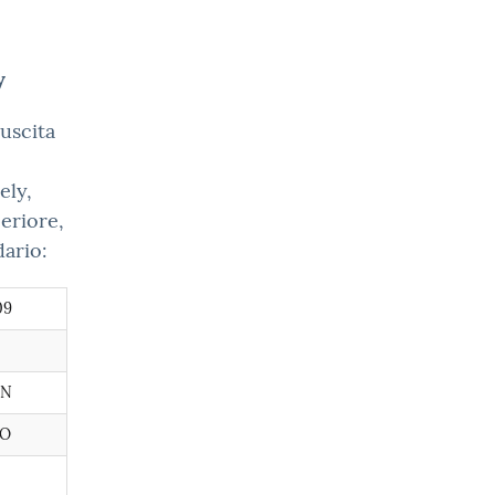
y
uscita
ely,
eriore,
dario:
09
4N
3O