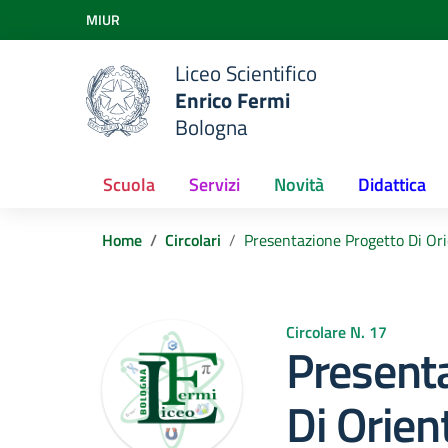
Vai ai contenuti
MIUR
Vai al menu di navigazione
Vai al footer
Liceo Scientifico
Enrico Fermi
Bologna
Scuola
Servizi
Novità
Didattica
Home
Circolari
Presentazione Progetto Di Or
Circolare N. 17
Present
Di Orie