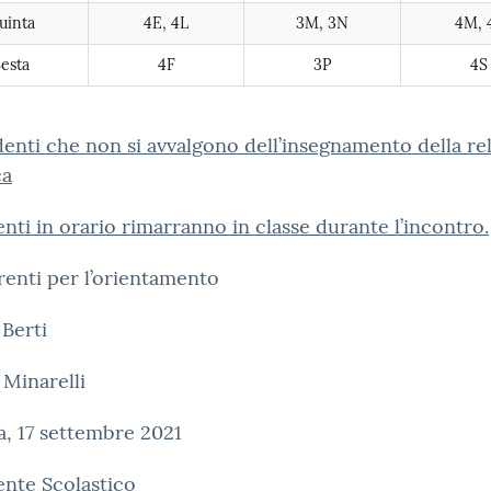
uinta
4E, 4L
3M, 3N
4M, 
esta
4F
3P
4S
denti che non si avvalgono dell’insegnamento della re
ca
enti in orario rimarranno in classe durante l’incontro.
renti per l’orientamento
Berti
 Minarelli
, 17 settembre 2021
gente Scolastico