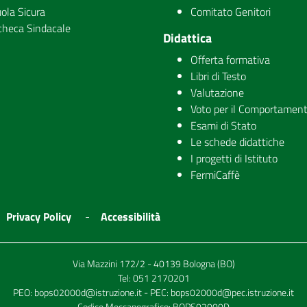
ola Sicura
Comitato Genitori
checa Sindacale
Didattica
Offerta formativa
Libri di Testo
Valutazione
Voto per il Comportamen
Esami di Stato
Le schede didattiche
I progetti di Istituto
FermiCaffè
Privacy Policy
Accessibilità
Via Mazzini 172/2 - 40139 Bologna (BO)
Tel:
051 2170201
PEO:
bops02000d@istruzione.it
- PEC:
bops02000d@pec.istruzione.it
Codice Meccanografico: BOPS02000D