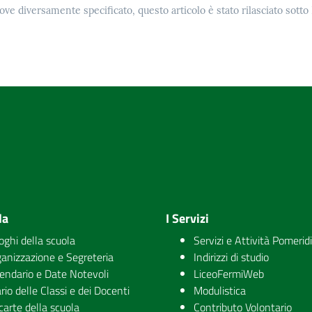
ove diversamente specificato, questo articolo è stato rilasciato sott
la
I Servizi
uoghi della scuola
Servizi e Attività Pomerid
anizzazione e Segreteria
Indirizzi di studio
endario e Date Notevoli
LiceoFermiWeb
rio delle Classi e dei Docenti
Modulistica
carte della scuola
Contributo Volontario