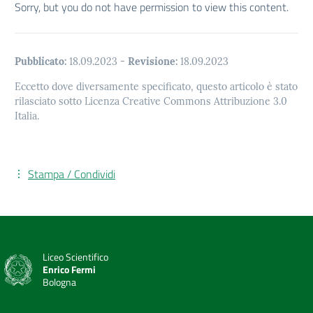
Sorry, but you do not have permission to view this content.
Pubblicato:
18.09.2023
-
Revisione:
18.09.2023
Eccetto dove diversamente specificato, questo articolo è stato
rilasciato sotto Licenza Creative Commons Attribuzione 3.0
Italia.
Stampa / Condividi
Liceo Scientifico
Enrico Fermi
Bologna