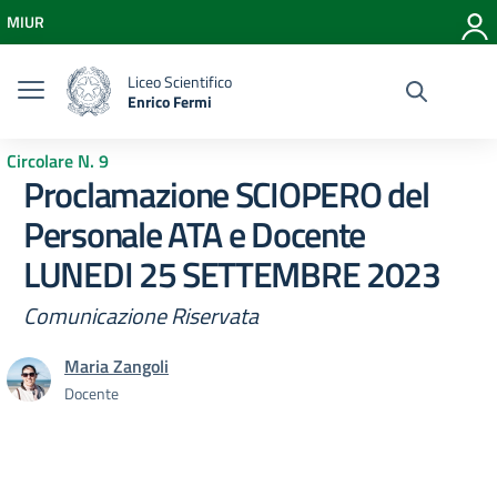
Vai ai contenuti
MIUR
Vai al menu di navigazione
Vai al footer
Liceo Scientifico
Enrico Fermi
Circolare N. 9
Proclamazione SCIOPERO del
Personale ATA e Docente
LUNEDI 25 SETTEMBRE 2023
Comunicazione Riservata
Maria Zangoli
Docente