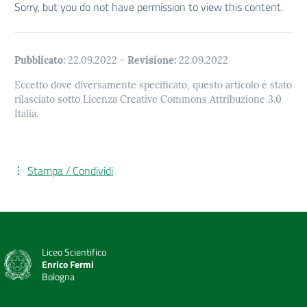
Sorry, but you do not have permission to view this content.
Pubblicato:
22.09.2022
-
Revisione:
22.09.2022
Eccetto dove diversamente specificato, questo articolo è stato
rilasciato sotto Licenza Creative Commons Attribuzione 3.0
Italia.
Stampa / Condividi
Liceo Scientifico
Enrico Fermi
Bologna