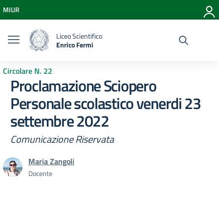
Vai ai contenuti
MIUR
Vai al menu di navigazione
Vai al footer
Liceo Scientifico
Enrico Fermi
Circolare N. 22
Proclamazione Sciopero
Personale scolastico venerdi 23
settembre 2022
Comunicazione Riservata
Maria Zangoli
Docente