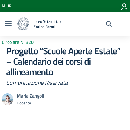
Vai ai contenuti
MIUR
Vai al menu di navigazione
Vai al footer
Liceo Scientifico
Enrico Fermi
Circolare N. 320
Progetto “Scuole Aperte Estate”
– Calendario dei corsi di
allineamento
Comunicazione Riservata
Maria Zangoli
Docente