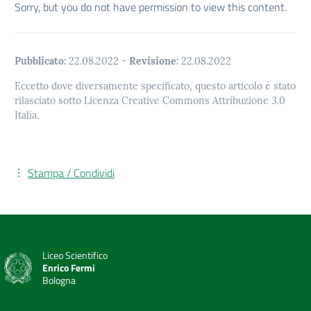
Sorry, but you do not have permission to view this content.
Pubblicato:
22.08.2022
-
Revisione:
22.08.2022
Eccetto dove diversamente specificato, questo articolo è stato
rilasciato sotto Licenza Creative Commons Attribuzione 3.0
Italia.
Stampa / Condividi
Liceo Scientifico
Enrico Fermi
Bologna