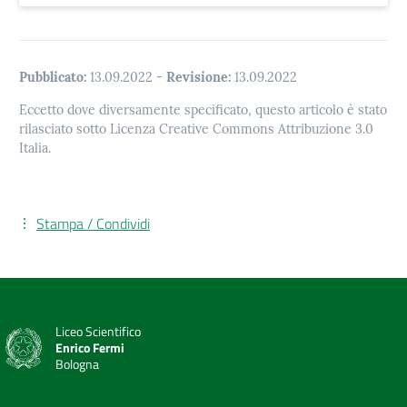
Pubblicato:
13.09.2022
-
Revisione:
13.09.2022
Eccetto dove diversamente specificato, questo articolo è stato
rilasciato sotto Licenza Creative Commons Attribuzione 3.0
Italia.
Stampa / Condividi
Liceo Scientifico
Enrico Fermi
Bologna