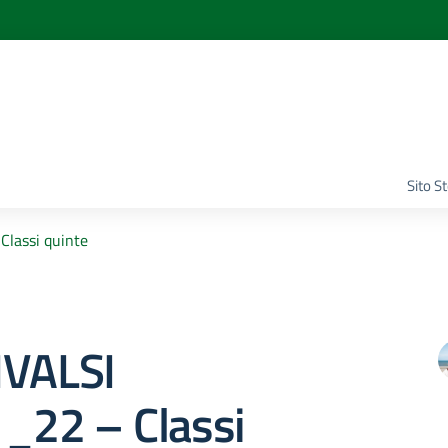
Sito S
Classi quinte
NVALSI
1_22 – Classi