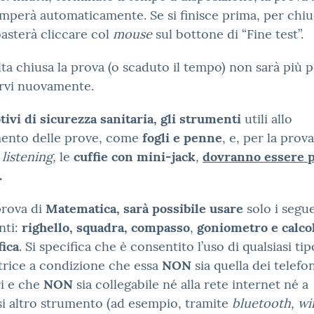
mperà automaticamente. Se si finisce prima, per chiu
asterà cliccare col
mouse
sul bottone di “Fine test”.
ta chiusa la prova (o scaduto il tempo) non sarà più p
rvi nuovamente.
ivi di sicurezza sanitaria, gli strumenti
utili allo
mento delle prove, come
fogli e penne
, e, per la prova
listening,
le
cuffie con mini-jack
,
dovranno essere p
.
prova di
Matematica, sarà possibile usare
solo i segu
nti:
righello, squadra, compasso
,
goniometro e calco
fica
. Si specifica che è consentito l’uso di qualsiasi tip
trice a condizione che essa
NON
sia quella dei telefo
ri e che
NON
sia collegabile né alla rete internet né a
si altro strumento (ad esempio, tramite
bluetooth, wir