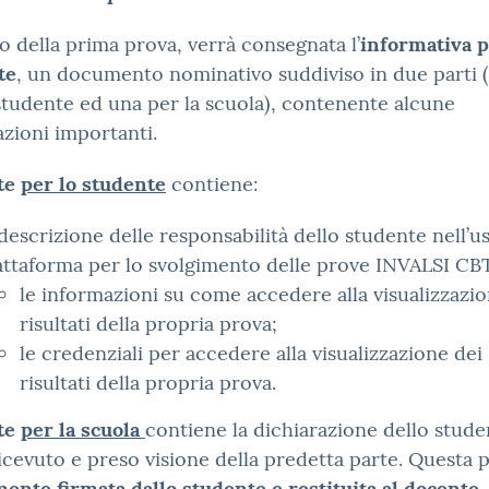
no della prima prova, verrà consegnata l’
informativa p
te
, un documento nominativo suddiviso in due parti 
studente ed una per la scuola), contenente alcune
zioni importanti.
te
per lo studente
contiene:
 descrizione delle responsabilità dello studente nell’u
attaforma per lo svolgimento delle prove INVALSI CB
le informazioni su come accedere alla visualizzazio
risultati della propria prova;
le credenziali per accedere alla visualizzazione dei
risultati della propria prova.
te
per la scuola
contiene la dichiarazione dello stude
icevuto e preso visione della predetta parte. Questa p
ente firmata dallo studente e restituita al docente