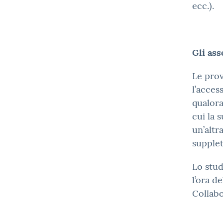
ecc.).
Gli ass
Le pro
l’acces
qualora
cui la 
un’altr
supplet
Lo stud
l’ora d
Collabo