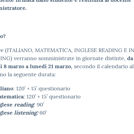
istratore.
o?
ve (ITALIANO, MATEMATICA, INGLESE READING E I
NG) verranno somministrate in giornate distinte,
da
ì 8 marzo a lunedì 21 marzo,
secondo il calendario a
no la seguente durata:
aliano
: 120’ + 15’ questionario
tematica
: 120’ + 15’ questionario
glese
reading
: 90’
glese
listening:
60’