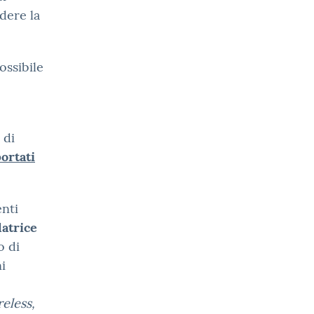
dere la
ossibile
 di
ortati
enti
latrice
o di
ni
eless,