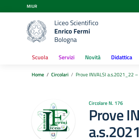
Vai ai contenuti
MIUR
Vai al menu di navigazione
Vai al footer
Liceo Scientifico
Enrico Fermi
Bologna
Scuola
Servizi
Novità
Didattica
Home
Circolari
Prove INVALSI a.s.2021_22 – 
Circolare N. 176
Prove I
a.s.202