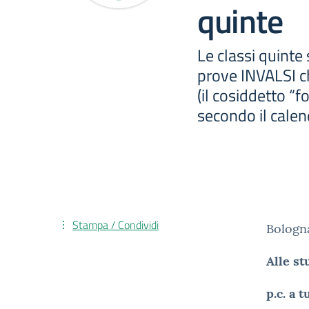
quinte
Le classi quinte
prove INVALSI c
(il cosiddetto “
secondo il calen
Stampa / Condividi
Bologn
Alle st
p.c. a t