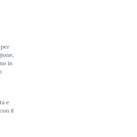
 per
gione,
no in
n
ta e
con il