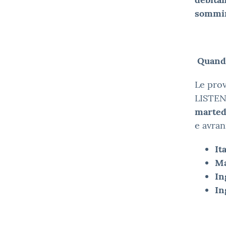
sommin
Quand
Le pro
LISTENI
marted
e avran
It
Ma
In
In