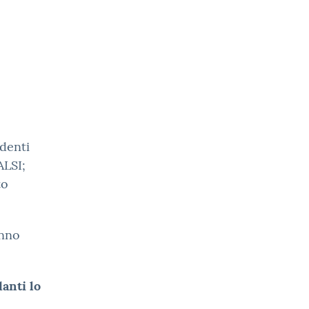
denti
ALSI;
to
anno
anti lo