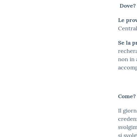
Dove?
Le prov
Central
Se la p
rechera
non in 
accompa
Come?
Il gior
credenz
svolgim
si svol