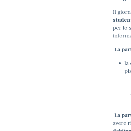
Il gior
studen
per lo 
informa
La par
la
pi
La par
avere r
debitam