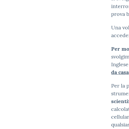
interro
prova b
Una vol
accede
Per mot
svolgi
Inglese
da casa
Per la 
strume
scienti
calcola
cellula
qualsia