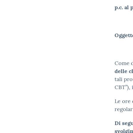
p.c. al
Oggett
Come di
delle c
tali pr
CBT”), 
Le ore 
regolar
Di segu
svolgi