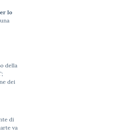
er lo
(una
so della
T;
ne dei
nte di
arte va