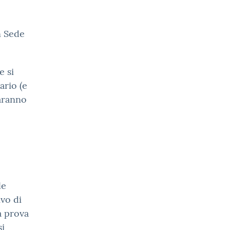
n Sede
e si
ario (e
saranno
le
ivo di
a prova
si