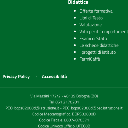
Didattica
Offerta formativa
Libri di Testo
Valutazione
Voto per il Comportamen
Esami di Stato
Le schede didattiche
I progetti di Istituto
FermiCaffè
Privacy Policy
Accessibilità
Via Mazzini 172/2 - 40139 Bologna (BO)
Tel:
051 2170201
PEO:
bops02000d@istruzione.it
- PEC:
bops02000d@pec.istruzione.it
Codice Meccanografico: BOPS02000D
Codice Fiscale: 80074870371
Codice Univoco Ufficio: UFEC0B