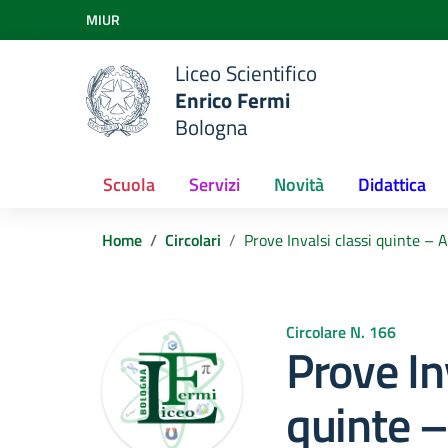
Vai ai contenuti
MIUR
Vai al menu di navigazione
Vai al footer
Liceo Scientifico
Enrico Fermi
Bologna
Scuola
Servizi
Novità
Didattica
Home
Circolari
Prove Invalsi classi quinte –
Circolare N. 166
Prove In
quinte –