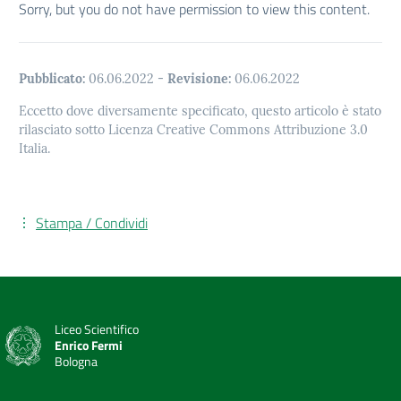
Sorry, but you do not have permission to view this content.
Pubblicato:
06.06.2022
-
Revisione:
06.06.2022
Eccetto dove diversamente specificato, questo articolo è stato
rilasciato sotto Licenza Creative Commons Attribuzione 3.0
Italia.
Stampa / Condividi
Liceo Scientifico
Enrico Fermi
Bologna