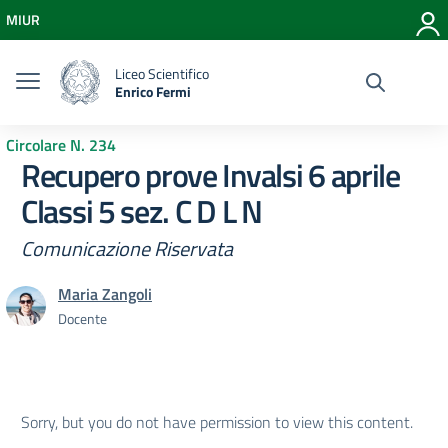
Vai ai contenuti
MIUR
Vai al menu di navigazione
Vai al footer
Liceo Scientifico
Enrico Fermi
Circolare N. 234
Recupero prove Invalsi 6 aprile
Classi 5 sez. C D L N
Comunicazione Riservata
Maria Zangoli
Docente
Sorry, but you do not have permission to view this content.