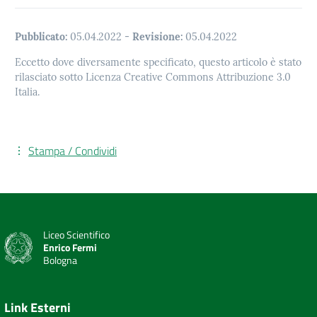
Pubblicato:
05.04.2022
-
Revisione:
05.04.2022
Eccetto dove diversamente specificato, questo articolo è stato
rilasciato sotto Licenza Creative Commons Attribuzione 3.0
Italia.
Stampa / Condividi
Liceo Scientifico
Enrico Fermi
Bologna
Link Esterni