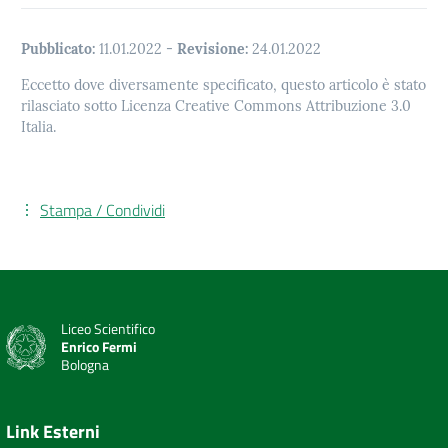
Pubblicato:
11.01.2022
-
Revisione:
24.01.2022
Eccetto dove diversamente specificato, questo articolo è stato
rilasciato sotto Licenza Creative Commons Attribuzione 3.0
Italia.
Stampa / Condividi
Liceo Scientifico
Enrico Fermi
Bologna
Link Esterni