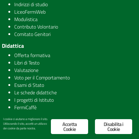
Indirizzi di studio
LiceoFermiWeb
Modulistica
Contributo Volontario
Comitato Genitori
Didattica
Offerta formativa
Libri di Testo
Valutazione
Voto per il Comportamento
Esami di Stato
Le schede didattiche
I progetti di Istituto
FermiCaffè
Novità
I cookie ci aiutano a migliorare il sito.
Accetta
Disabilita i
Utilizzando il sito, accetti un utilizzo
Le notizie
Cookie
Cookie
dei cookie da parte nostra.
Le circolari