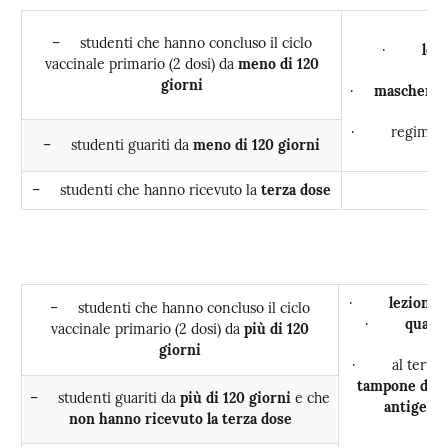
– studenti che hanno concluso il ciclo
·
lez
vaccinale primario (2 dosi) da
meno di 120
giorni
·
mascherine
· regime d
– studenti guariti da
meno di 120 giorni
– studenti che hanno ricevuto la
terza dose
·
lezioni
i
– studenti che hanno concluso il ciclo
·
quaran
vaccinale primario (2 dosi) da
più di 120
giorni
· al termine
tampone di u
– studenti guariti da
più di 120 giorni
e che
antigeni
non hanno ricevuto la terza dose