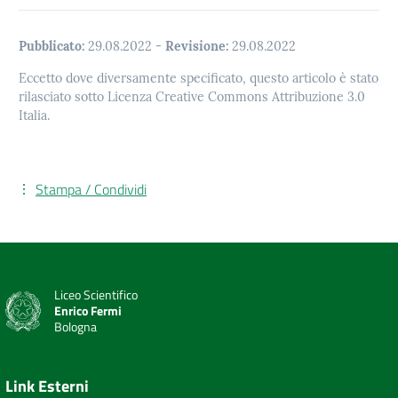
Pubblicato:
29.08.2022
-
Revisione:
29.08.2022
Eccetto dove diversamente specificato, questo articolo è stato
rilasciato sotto Licenza Creative Commons Attribuzione 3.0
Italia.
Stampa / Condividi
Liceo Scientifico
Enrico Fermi
Bologna
Link Esterni