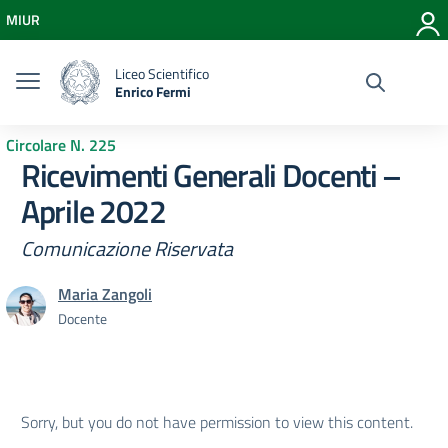
Vai ai contenuti
MIUR
Vai al menu di navigazione
Vai al footer
Liceo Scientifico
Enrico Fermi
Circolare N. 225
Ricevimenti Generali Docenti –
Aprile 2022
Comunicazione Riservata
Maria Zangoli
Docente
Sorry, but you do not have permission to view this content.