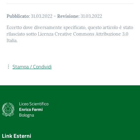
Pubblicato:
31.03.2022
-
Revisione:
31.03.2022
Eccetto dove diversamente specificato, questo articolo è stato
rilasciato sotto Licenza Creative Commons Attribuzione 3.0
Italia.
Stampa / Condividi
Liceo Scientifico
Enrico Fermi
Bologna
Link Esterni