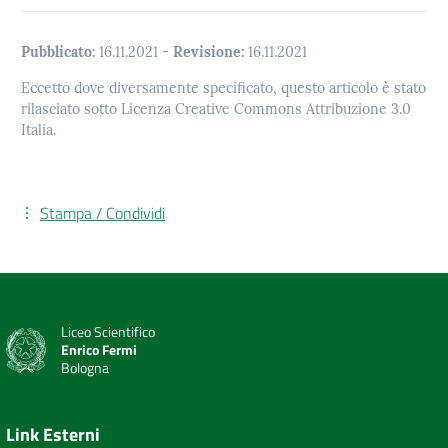
Pubblicato:
16.11.2021
-
Revisione:
16.11.2021
Eccetto dove diversamente specificato, questo articolo è stato
rilasciato sotto Licenza Creative Commons Attribuzione 3.0
Italia.
Stampa / Condividi
Liceo Scientifico
Enrico Fermi
Bologna
Link Esterni