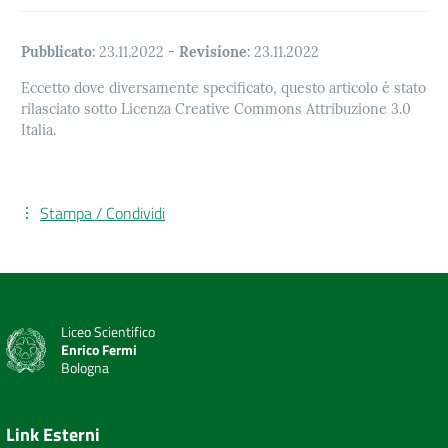
Pubblicato:
23.11.2022
-
Revisione:
23.11.2022
Eccetto dove diversamente specificato, questo articolo è stato
rilasciato sotto Licenza Creative Commons Attribuzione 3.0
Italia.
Stampa / Condividi
Liceo Scientifico
Enrico Fermi
Bologna
Link Esterni