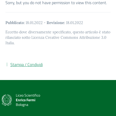
Sorry, but you do not have permission to view this content.
Pubblicato:
18.01.2022
-
Revisione:
18.01.2022
Eccetto dove diversamente specificato, questo articolo è stato
rilasciato sotto Licenza Creative Commons Attribuzione 3.0
Italia.
Stampa / Condividi
Liceo Scientifico
Enrico Fermi
Bologna