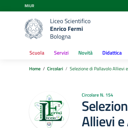
Vai ai contenuti
MIUR
Vai al menu di navigazione
Vai al footer
Liceo Scientifico
Enrico Fermi
Bologna
Scuola
Servizi
Novità
Didattica
Home
Circolari
Selezione di Pallavolo Allievi
Circolare N. 154
Selezion
Allievi e