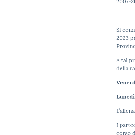
2007-2
Si comu
2023 pr
Provinci
A tal p
della r
Venerdì
Lunedì 
L’allen
I parte
corso d