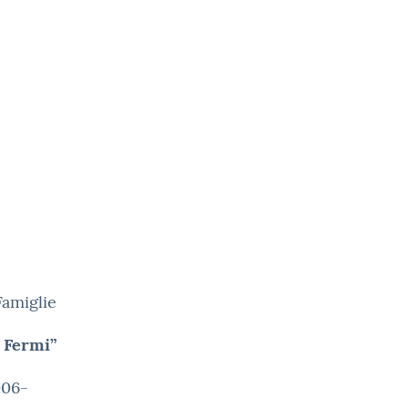
Famiglie
o Fermi”
006-