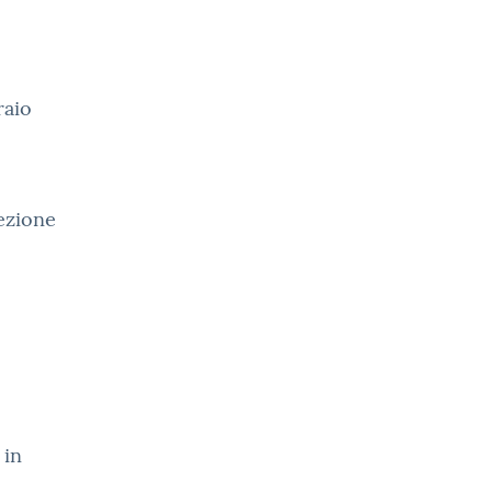
raio
lezione
 in