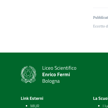
Pubblicat
Eccetto d
Liceo Scientifico
Enrico Fermi
Bologna
Link Esterni
La Scuo
MIUR
I l