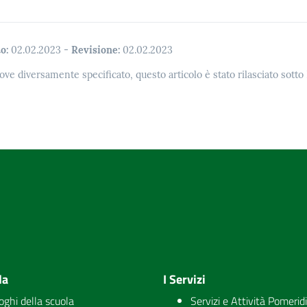
o:
02.02.2023
-
Revisione:
02.02.2023
ove diversamente specificato, questo articolo è stato rilasciato sott
la
I Servizi
uoghi della scuola
Servizi e Attività Pomerid