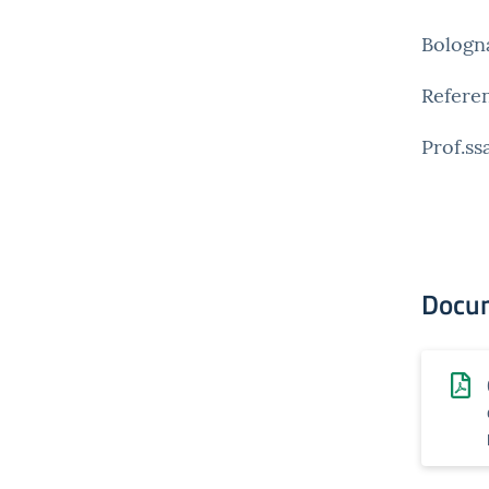
Bologn
Refere
Prof.ss
Docu