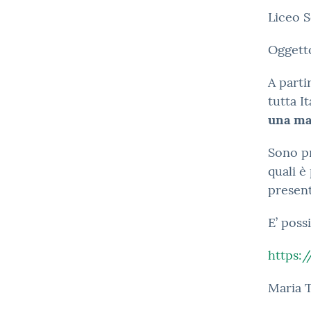
Liceo S
Oggett
A parti
tutta It
una ma
Sono pr
quali è
present
E’ possi
https:
Maria T