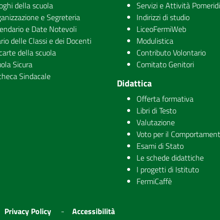
uoghi della scuola
Servizi e Attività Pomerid
anizzazione e Segreteria
Indirizzi di studio
endario e Date Notevoli
LiceoFermiWeb
rio delle Classi e dei Docenti
Modulistica
carte della scuola
Contributo Volontario
ola Sicura
Comitato Genitori
checa Sindacale
Didattica
Offerta formativa
Libri di Testo
Valutazione
Voto per il Comportamen
Esami di Stato
Le schede didattiche
I progetti di Istituto
FermiCaffè
Privacy Policy
Accessibilità