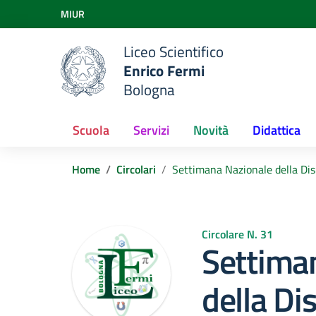
Vai ai contenuti
MIUR
Vai al menu di navigazione
Vai al footer
Liceo Scientifico
Enrico Fermi
Bologna
Scuola
Servizi
Novità
Didattica
Home
Circolari
Settimana Nazionale della Dis
Circolare N. 31
Settima
della Di