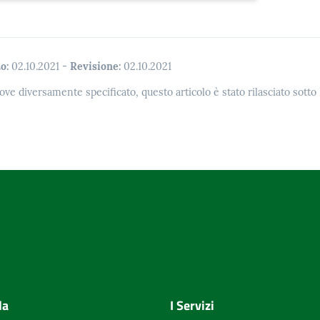
o:
02.10.2021
-
Revisione:
02.10.2021
ove diversamente specificato, questo articolo è stato rilasciato sott
la
I Servizi