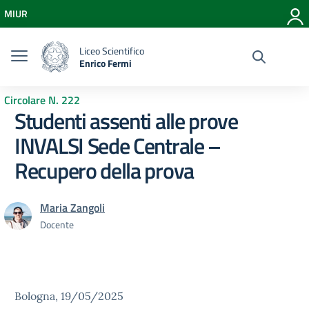
Vai ai contenuti
MIUR
Vai al menu di navigazione
Vai al footer
Liceo Scientifico
Enrico Fermi
Circolare N. 222
Studenti assenti alle prove
INVALSI Sede Centrale –
Recupero della prova
Maria Zangoli
Docente
Bologna, 19/05/2025