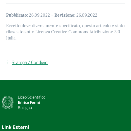
Pubblicato:
26.09.2022
-
Revisione:
26.09.2022
Eccetto dove diversamente specificato, questo articolo è stato
rilasciato sotto Licenza Creative Commons Attribuzione 3.0
Italia.
Stampa / Condividi
Liceo Scientifico
Enrico Fermi
Bologna
Link Esterni