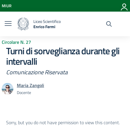
Vai ai contenuti
MIUR
Vai al menu di navigazione
Vai al footer
Liceo Scientifico
Enrico Fermi
Circolare N. 27
Turni di sorveglianza durante gli
intervalli
Comunicazione Riservata
Maria Zangoli
Docente
Sorry, but you do not have permission to view this content.