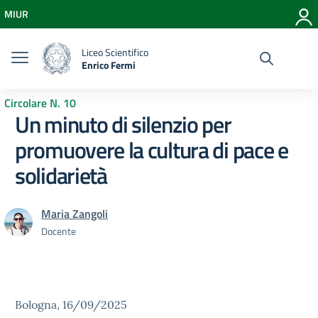
Vai ai contenuti
MIUR
Vai al menu di navigazione
Vai al footer
Liceo Scientifico
Enrico Fermi
Circolare N. 10
Un minuto di silenzio per
promuovere la cultura di pace e
solidarietà
Maria Zangoli
Docente
Bologna, 16/09/2025