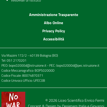
WebMail di Istituto
Amministrazione Trasparente
Albo Online
Privacy Policy
Accessibilità
Via Mazzini 172/2 - 40139 Bologna (BO)
Tel:
051 2170201
PEO:
bops02000d@istruzione.it
- PEC:
bops02000d@pec.istruzione.it
Codice Meccanografico: BOPS02000D
Codice Fiscale: 80074870371
Codice Univoco Ufficio: UFEC0B
© 2026
Liceo Scientifico Enrico Fermi
Concept & Design by
Designers Italia
e
Giovanni