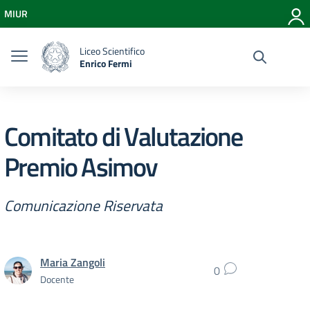
Vai ai contenuti
MIUR
Vai al menu di navigazione
Vai al footer
Liceo Scientifico
Enrico Fermi
Comitato di Valutazione
Premio Asimov
Comunicazione Riservata
Maria Zangoli
0
Docente