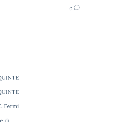
0
i QUINTE
i QUINTE
E. Fermi
e di