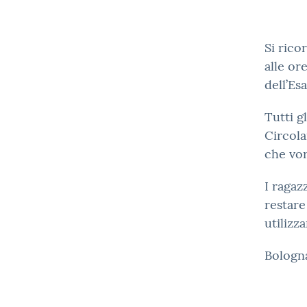
Si rico
alle or
dell’Es
Tutti g
Circola
che vor
I ragaz
restare
utilizz
Bologn