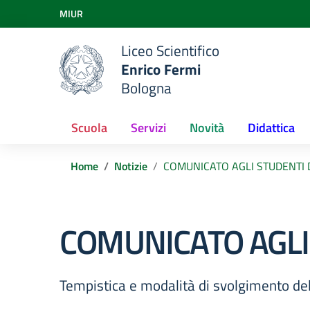
Vai ai contenuti
MIUR
Vai al menu di navigazione
Vai al footer
Liceo Scientifico
Enrico Fermi
Bologna
Scuola
Servizi
Novità
Didattica
Home
Notizie
COMUNICATO AGLI STUDENTI 
COMUNICATO AGLI
Tempistica e modalità di svolgimento dell