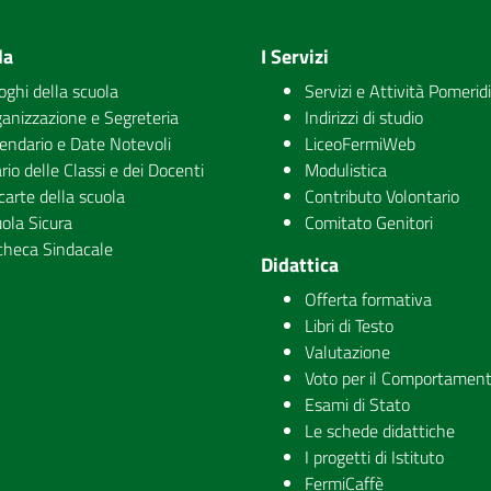
la
I Servizi
uoghi della scuola
Servizi e Attività Pomerid
anizzazione e Segreteria
Indirizzi di studio
endario e Date Notevoli
LiceoFermiWeb
rio delle Classi e dei Docenti
Modulistica
carte della scuola
Contributo Volontario
ola Sicura
Comitato Genitori
checa Sindacale
Didattica
Offerta formativa
Libri di Testo
Valutazione
Voto per il Comportamen
Esami di Stato
Le schede didattiche
I progetti di Istituto
FermiCaffè