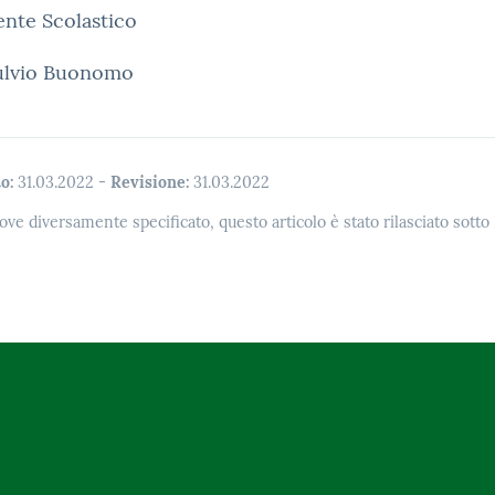
gente Scolastico
Fulvio Buonomo
o:
31.03.2022
-
Revisione:
31.03.2022
ove diversamente specificato, questo articolo è stato rilasciato sott