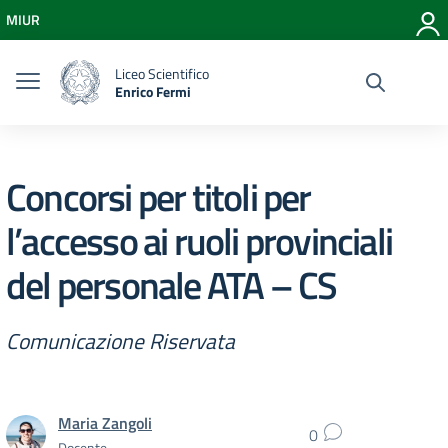
Vai ai contenuti
MIUR
Vai al menu di navigazione
Vai al footer
Liceo Scientifico
Enrico Fermi
Concorsi per titoli per
l’accesso ai ruoli provinciali
del personale ATA – CS
Comunicazione Riservata
Maria Zangoli
0
Docente