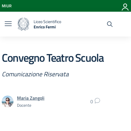
Vai ai contenuti
MIUR
Vai al menu di navigazione
Vai al footer
Liceo Scientifico
Enrico Fermi
Convegno Teatro Scuola
Comunicazione Riservata
Maria Zangoli
0
Docente