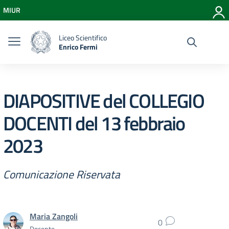
Vai ai contenuti
MIUR
Vai al menu di navigazione
Vai al footer
Liceo Scientifico
Enrico Fermi
DIAPOSITIVE del COLLEGIO
DOCENTI del 13 febbraio
2023
Comunicazione Riservata
Maria Zangoli
0
Docente