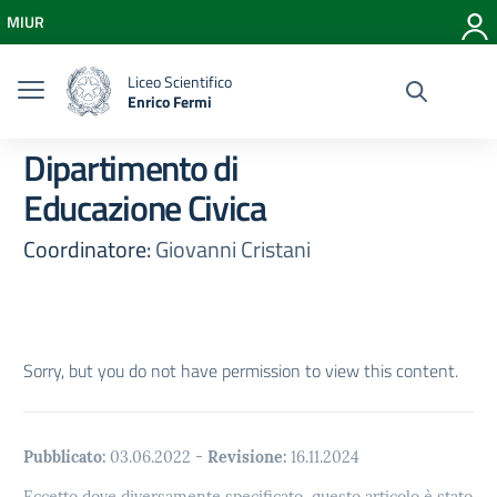
Vai ai contenuti
MIUR
Vai al menu di navigazione
Vai al footer
Liceo Scientifico
Enrico Fermi
Dipartimento di
Educazione Civica
Coordinatore:
Giovanni Cristani
Sorry, but you do not have permission to view this content.
Pubblicato:
03.06.2022
-
Revisione:
16.11.2024