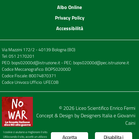
Albo Online
Privacy Policy
Accessibilità
Via Mazzini 172/2 - 40139 Bologna (BO)
Tel:
051 2170201
PEO:
bops02000d@istruzione.it
- PEC:
bops02000d@pec.istruzione.it
Codice Meccanografico: BOPS02000D
Codice Fiscale: 80074870371
Codice Univoco Ufficio: UFEC0B
© 2026
Liceo Scientifico Enrico Fermi
Concept & Design by
Designers Italia
e
Giovanni
Caini
I cookie ci aiutano a migliorare il sito.
Accetta
Disabilita i
Utilizzando il sito, accetti un utilizzo