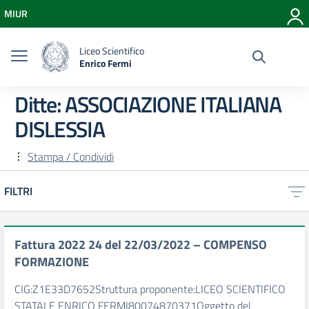
Vai ai contenuti
MIUR
Vai al menu di navigazione
Vai al footer
Liceo Scientifico
Enrico Fermi
Ditte:
ASSOCIAZIONE ITALIANA
DISLESSIA
Stampa / Condividi
FILTRI
Fattura 2022 24 del 22/03/2022 – COMPENSO
FORMAZIONE
CIG:Z1E33D7652Struttura proponente:LICEO SCIENTIFICO
STATALE ENRICO FERMI80074870371Oggetto del