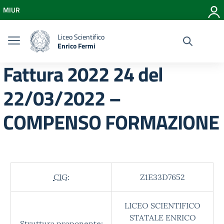
Vai ai contenuti
MIUR
Vai al menu di navigazione
Vai al footer
Liceo Scientifico
Enrico Fermi
Fattura 2022 24 del
22/03/2022 –
COMPENSO FORMAZIONE
CIG:
Z1E33D7652
LICEO SCIENTIFICO
STATALE ENRICO
Struttura proponente: