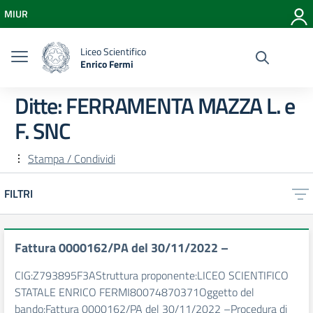
Vai ai contenuti
MIUR
Vai al menu di navigazione
Vai al footer
Liceo Scientifico
Enrico Fermi
Ditte:
FERRAMENTA MAZZA L. e
F. SNC
Stampa / Condividi
FILTRI
Fattura 0000162/PA del 30/11/2022 –
CIG:Z793895F3AStruttura proponente:LICEO SCIENTIFICO
STATALE ENRICO FERMI80074870371Oggetto del
bando:Fattura 0000162/PA del 30/11/2022 –Procedura di