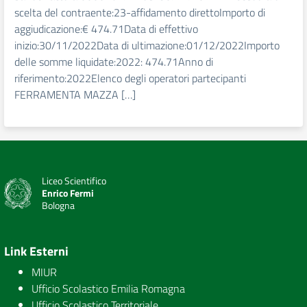
scelta del contraente:23-affidamento direttoImporto di
aggiudicazione:€ 474.71Data di effettivo
inizio:30/11/2022Data di ultimazione:01/12/2022Importo
delle somme liquidate:2022: 474.71Anno di
riferimento:2022Elenco degli operatori partecipanti
FERRAMENTA MAZZA […]
Liceo Scientifico
Enrico Fermi
Bologna
Link Esterni
MIUR
Ufficio Scolastico Emilia Romagna
Ufficio Scolastico Territoriale