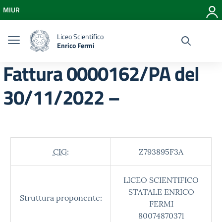
Vai ai contenuti
MIUR
Vai al menu di navigazione
Vai al footer
Liceo Scientifico
Enrico Fermi
Fattura 0000162/PA del
30/11/2022 –
CIG:
Z793895F3A
LICEO SCIENTIFICO
STATALE ENRICO
Struttura proponente:
FERMI
80074870371