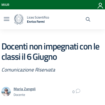
Vai ai contenuti
MIUR
Vai al menu di navigazione
Vai al footer
Liceo Scientifico
Enrico Fermi
Docenti non impegnati con le
classi il 6 Giugno
Comunicazione Riservata
Maria Zangoli
0
Docente