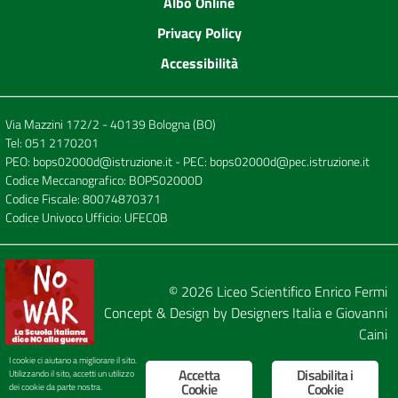
Albo Online
Privacy Policy
Accessibilità
Via Mazzini 172/2 - 40139 Bologna (BO)
Tel:
051 2170201
PEO:
bops02000d@istruzione.it
- PEC:
bops02000d@pec.istruzione.it
Codice Meccanografico: BOPS02000D
Codice Fiscale: 80074870371
Codice Univoco Ufficio: UFEC0B
© 2026
Liceo Scientifico Enrico Fermi
Concept & Design by
Designers Italia
e
Giovanni
Caini
I cookie ci aiutano a migliorare il sito.
Accetta
Disabilita i
Utilizzando il sito, accetti un utilizzo
Cookie
Cookie
dei cookie da parte nostra.