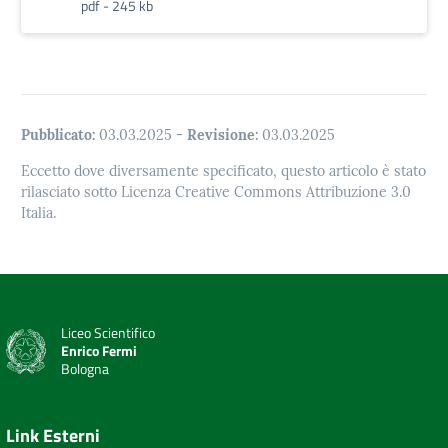
pdf - 245 kb
Pubblicato:
03.03.2025
-
Revisione:
03.03.2025
Eccetto dove diversamente specificato, questo articolo è stato
rilasciato sotto Licenza Creative Commons Attribuzione 3.0
Italia.
Liceo Scientifico
Enrico Fermi
Bologna
Link Esterni