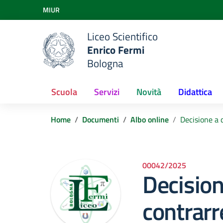
Vai ai contenuti
MIUR
Vai al menu di navigazione
Vai al footer
Liceo Scientifico
Enrico Fermi
Bologna
Scuola
Servizi
Novità
Didattica
Home
Documenti
Albo online
Decisione a 
00042/2025
Decision
contrarr