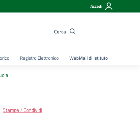
Accedi
Cerca
torico
Registro Elettronico
WebMail di Istituto
uola
Stampa / Condividi