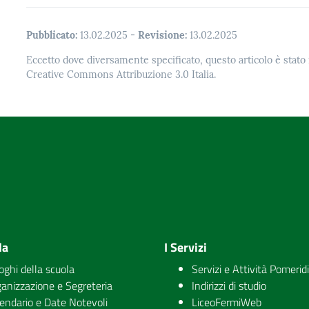
Pubblicato:
13.02.2025
-
Revisione:
13.02.2025
Eccetto dove diversamente specificato, questo articolo è stato 
Creative Commons Attribuzione 3.0 Italia.
la
I Servizi
uoghi della scuola
Servizi e Attività Pomerid
anizzazione e Segreteria
Indirizzi di studio
endario e Date Notevoli
LiceoFermiWeb