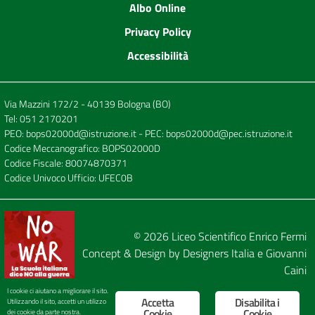
Albo Online
Privacy Policy
Accessibilità
Via Mazzini 172/2 - 40139 Bologna (BO)
Tel:
051 2170201
PEO:
bops02000d@istruzione.it
- PEC:
bops02000d@pec.istruzione.it
Codice Meccanografico: BOPS02000D
Codice Fiscale: 80074870371
Codice Univoco Ufficio: UFEC0B
© 2026
Liceo Scientifico Enrico Fermi
Concept & Design by
Designers Italia
e
Giovanni
Caini
I cookie ci aiutano a migliorare il sito.
Accetta
Disabilita i
Utilizzando il sito, accetti un utilizzo
Cookie
Cookie
dei cookie da parte nostra.