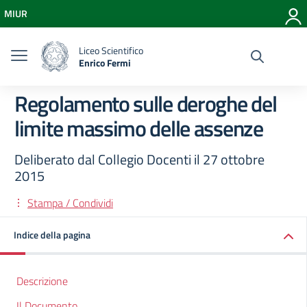
Vai ai contenuti
MIUR
Vai al menu di navigazione
Vai al footer
Liceo Scientifico
Enrico Fermi
Regolamento sulle deroghe del
limite massimo delle assenze
Deliberato dal Collegio Docenti il 27 ottobre
2015
Stampa / Condividi
Indice della pagina
Descrizione
Il Documento