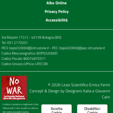
Albo Online
Privacy Policy
Accessibilità
Via Mazzini 172/2 - 40139 Bologna (BO)
Tel:
051 2170201
PEO:
bops02000d@istruzione.it
- PEC:
bops02000d@pec.istruzione.it
Codice Meccanografico: BOPS02000D
Codice Fiscale: 80074870371
Codice Univoco Ufficio: UFEC0B
© 2026
Liceo Scientifico Enrico Fermi
Concept & Design by
Designers Italia
e
Giovanni
Caini
I cookie ci aiutano a migliorare il sito.
Accetta
Disabilita i
Utilizzando il sito, accetti un utilizzo
Cookie
Cookie
dei cookie da parte nostra.