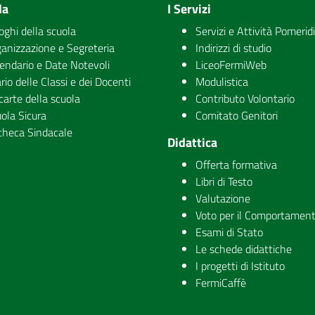
la
I Servizi
uoghi della scuola
Servizi e Attività Pomerid
anizzazione e Segreteria
Indirizzi di studio
endario e Date Notevoli
LiceoFermiWeb
rio delle Classi e dei Docenti
Modulistica
carte della scuola
Contributo Volontario
ola Sicura
Comitato Genitori
checa Sindacale
Didattica
Offerta formativa
Libri di Testo
Valutazione
Voto per il Comportamen
Esami di Stato
Le schede didattiche
I progetti di Istituto
FermiCaffè