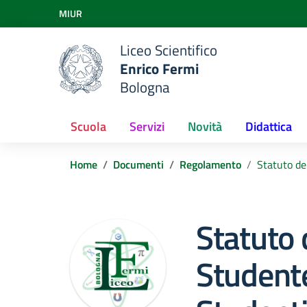
Vai ai contenuti
MIUR
Vai al menu di navigazione
Vai al footer
Liceo Scientifico
Enrico Fermi
Bologna
Scuola
Servizi
Novità
Didattica
Home
Documenti
Regolamento
Statuto de
Statuto 
Studente