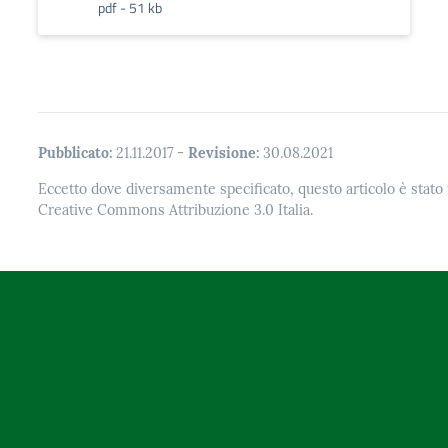
pdf - 51 kb
Pubblicato:
21.11.2017
-
Revisione:
30.08.2021
Eccetto dove diversamente specificato, questo articolo è stato 
Creative Commons Attribuzione 3.0 Italia.