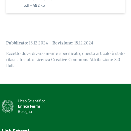
pdf - 492 kb
Pubblicato:
18.12.2024
-
Revisione:
18.12.2024
Eccetto dove diversamente specificato, questo articolo è stato
rilasciato sotto Licenza Creative Commons Attribuzione 3.0
Italia.
Liceo Scientifico
Enrico Fermi
Bologna
Link Esterni