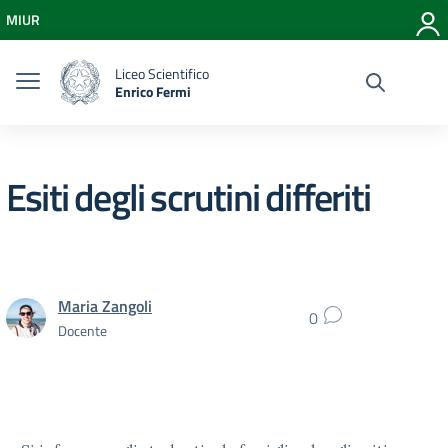
Vai ai contenuti
MIUR
Vai al menu di navigazione
Vai al footer
Liceo Scientifico
Enrico Fermi
Esiti degli scrutini differiti
Maria Zangoli
0
Docente