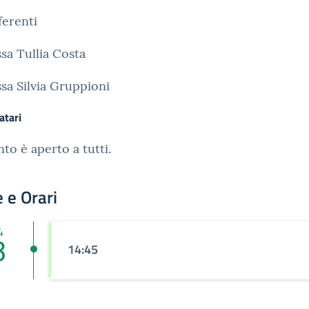
ferenti
ssa Tullia Costa
ssa Silvia Gruppioni
atari
nto è aperto a tutti.
 e Orari
4
3
14:45
n