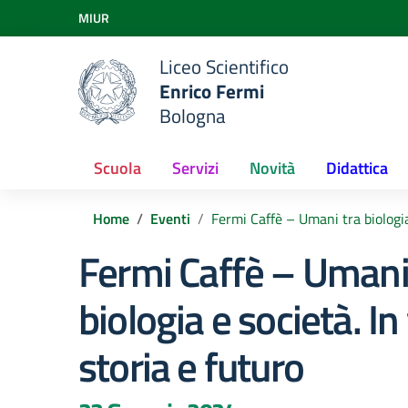
Vai ai contenuti
MIUR
Vai al menu di navigazione
Vai al footer
Liceo Scientifico
Enrico Fermi
Bologna
Scuola
Servizi
Novità
Didattica
Home
Eventi
Fermi Caffè – Umani tra biologia 
Fermi Caffè – Umani
biologia e società. In
storia e futuro