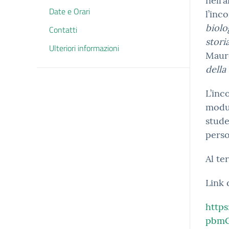
nell’
Date e Orari
l’inc
biolo
Contatti
stori
Ulteriori informazioni
Maur
della
L’inc
modul
stude
perso
Al te
Link 
http
pbmG