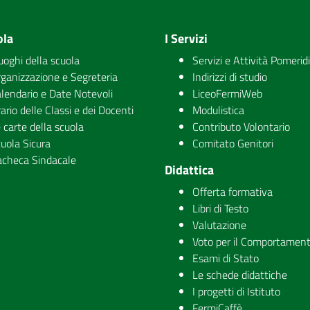
ola
I Servizi
luoghi della scuola
Servizi e Attività Pomerid
ganizzazione e Segreteria
Indirizzi di studio
lendario e Date Notevoli
LiceoFermiWeb
ario delle Classi e dei Docenti
Modulistica
 carte della scuola
Contributo Volontario
uola Sicura
Comitato Genitori
checa Sindacale
Didattica
Offerta formativa
Libri di Testo
Valutazione
Voto per il Comportamen
Esami di Stato
Le schede didattiche
I progetti di Istituto
FermiCaffè