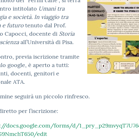
ambito del “Fermi caffè”, si terrà
ontro intitolato
Umani tra
gia e società. In viaggio tra
a e futuro
tenuto dal Prof.
o Capocci, docente di
Storia
 scienza
all’Università di Pisa.
ontro, previa iscrizione tramite
o google, è aperto a tutti:
nti, docenti, genitori e
nale ATA.
rmine seguirà un piccolo rinfresco.
diretto per l’iscrizione:
s://docs.google.com/forms/d/1_pry_p29mvyqT7U7
9NmchT650/edit