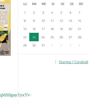
LU
MA
ME
GI
VE
SA
DO
1
2
3
4
5
6
7
8
9
10
11
12
13
14
15
16
17
18
19
20
21
22
23
24
25
26
27
28
29
30
31
1
2
3
4
Stampa / Condividi
6qMSSgayEyxTv-