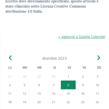
Eccetto dove diversamente specificato, questo articolo è
stato rilasciato sotto Licenza Creative Commons
Attribuzione 3.0 Italia.
+ aggiungi a Google Calendar
dicembre 2023
LU
MA
ME
GI
VE
SA
DO
27
28
29
30
1
2
3
4
5
6
7
8
9
10
11
12
13
14
15
16
17
18
19
20
21
22
23
24