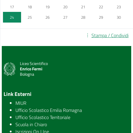
17
18
19
20
21
22
23
24
25
26
27
28
29
30
Stampa / Condividi
Liceo Scientifico
Enrico Fermi
Bologna
Link Esterni
MIUR
Ufficio Scolastico Emilia Romagna
Ufficio Scolastico Territoriale
Scuola in Chiaro
Iscrizioni On LIne