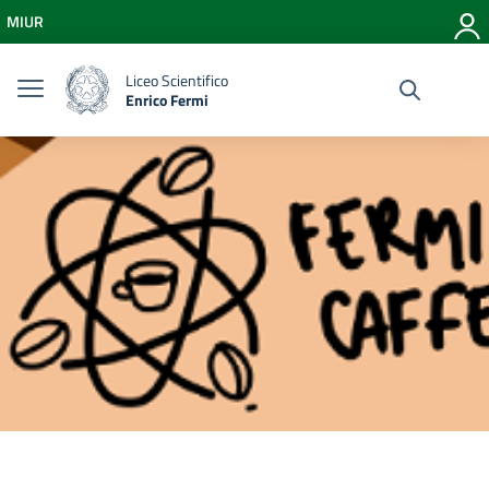
Vai ai contenuti
MIUR
Vai al menu di navigazione
Vai al footer
Liceo Scientifico
Enrico Fermi