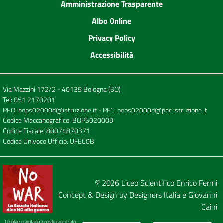
Amministrazione Trasparente
Albo Online
Privacy Policy
Accessibilità
Via Mazzini 172/2 - 40139 Bologna (BO)
Tel:
051 2170201
PEO:
bops02000d@istruzione.it
- PEC:
bops02000d@pec.istruzione.it
Codice Meccanografico: BOPS02000D
Codice Fiscale: 80074870371
Codice Univoco Ufficio: UFEC0B
© 2026
Liceo Scientifico Enrico Fermi
Concept & Design by
Designers Italia
e
Giovanni
Caini
I cookie ci aiutano a migliorare il sito.