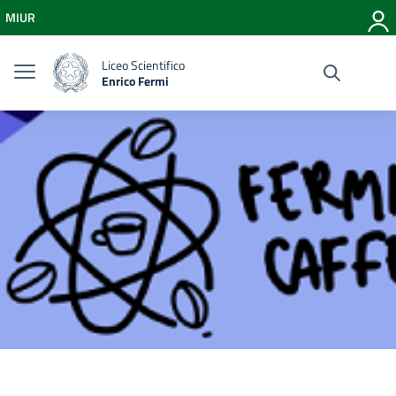
Vai ai contenuti
MIUR
Vai al menu di navigazione
Vai al footer
Liceo Scientifico
Enrico Fermi