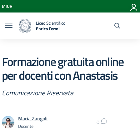
Vai ai contenuti
MIUR
Vai al menu di navigazione
Vai al footer
Liceo Scientifico
Enrico Fermi
Formazione gratuita online
per docenti con Anastasis
Comunicazione Riservata
Maria Zangoli
0
Docente