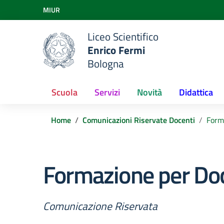
Vai ai contenuti
MIUR
Vai al menu di navigazione
Vai al footer
Liceo Scientifico
Enrico Fermi
Bologna
Scuola
Servizi
Novità
Didattica
Home
Comunicazioni Riservate Docenti
Forma
Formazione per Doce
Comunicazione Riservata