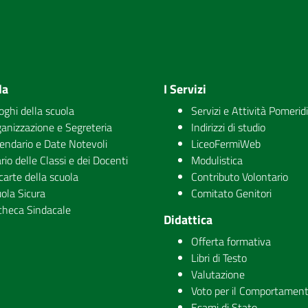
la
I Servizi
uoghi della scuola
Servizi e Attività Pomerid
anizzazione e Segreteria
Indirizzi di studio
endario e Date Notevoli
LiceoFermiWeb
rio delle Classi e dei Docenti
Modulistica
carte della scuola
Contributo Volontario
ola Sicura
Comitato Genitori
checa Sindacale
Didattica
Offerta formativa
Libri di Testo
Valutazione
Voto per il Comportamen
Esami di Stato