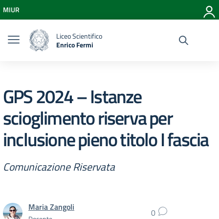
Vai ai contenuti
MIUR
Vai al menu di navigazione
Vai al footer
Liceo Scientifico
Enrico Fermi
GPS 2024 – Istanze
scioglimento riserva per
inclusione pieno titolo I fascia
Comunicazione Riservata
Maria Zangoli
0
Docente