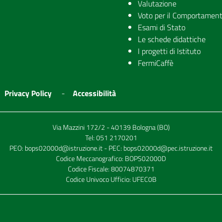
Valutazione
Voto per il Comportamen
Esami di Stato
Le schede didattiche
I progetti di Istituto
FermiCaffè
Privacy Policy
Accessibilità
Via Mazzini 172/2 - 40139 Bologna (BO)
Tel:
051 2170201
PEO:
bops02000d@istruzione.it
- PEC:
bops02000d@pec.istruzione.it
Codice Meccanografico: BOPS02000D
Codice Fiscale: 80074870371
Codice Univoco Ufficio: UFEC0B