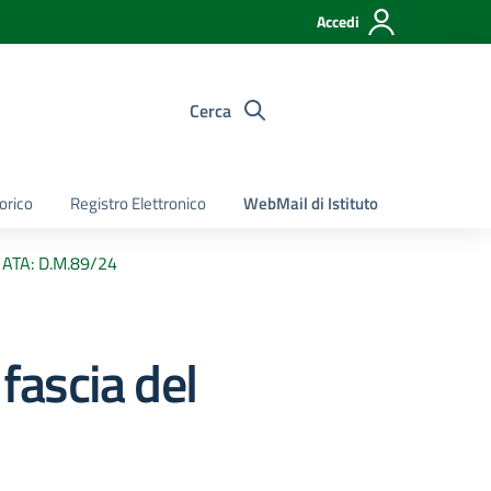
Accedi
Cerca
torico
Registro Elettronico
WebMail di Istituto
le ATA: D.M.89/24
 fascia del