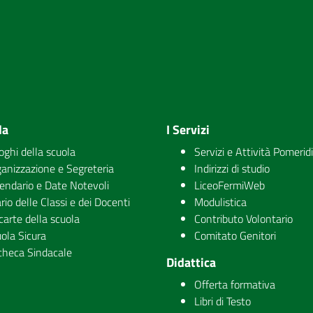
la
I Servizi
uoghi della scuola
Servizi e Attività Pomerid
anizzazione e Segreteria
Indirizzi di studio
endario e Date Notevoli
LiceoFermiWeb
rio delle Classi e dei Docenti
Modulistica
carte della scuola
Contributo Volontario
ola Sicura
Comitato Genitori
checa Sindacale
Didattica
Offerta formativa
Libri di Testo