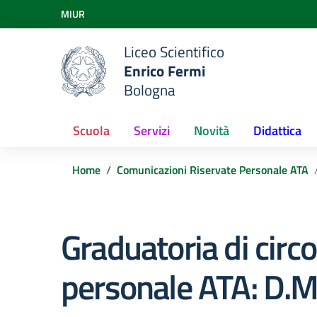
Vai ai contenuti
MIUR
Vai al menu di navigazione
Vai al footer
Liceo Scientifico
Enrico Fermi
Bologna
Scuola
Servizi
Novità
Didattica
Home
Comunicazioni Riservate Personale ATA
Graduatoria di circol
personale ATA: D.